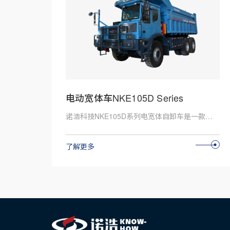
电动宽体车NKE105D Series
诺浩科技NKE105D系列电宽体自卸车是一款专为砂石骨料、水泥矿山等重载下坡作业环境设计的新能源宽体自卸车。它采用了先进的电驱动系统，具有零排放、低噪音、高效率等特点。同时，车辆的宽体设计提供了更大的承载能力和更稳定的行驶性能，为驾驶员提供了更加舒适和安全的驾驶体验。此外，该车还支持智能升级，如无人驾驶升级等，进一步提高了作业效率和安全性。
了解更多