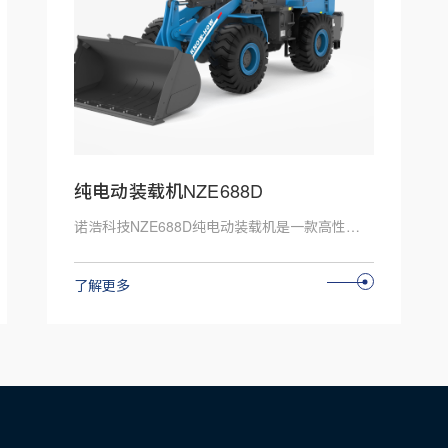
纯电动装载机NZE688D
诺浩科技NZE688D纯电动装载机是一款高性能、绿色环保的电动装载机。以下是这款装载机的一些主要特点：电动驱动：NZE688D纯电动装载机采用先进的电动驱动技术，零排放、低噪音，符合环保要求。高效性能：该装载机具有强劲的动力和高效的作业能力，能够满足各种重载作业需求。舒适操作：驾驶室设计舒适，提供良好的视野和操作环境，提高驾驶员的工作效率和舒适度。安全可靠：该装载机采用先进的电池管理系统和安全防护措施，确保在各种工作环境下都能安全、可靠地运行。
了解更多